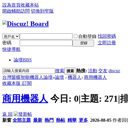
設為首頁
收藏本站
開啟輔助訪問
切換到窄版
找回密碼
自動登錄
密碼
立即註冊
登錄
快捷導航
論壇
BBS
搜索
熱搜:
活動
交友
discuz
搜索
台灣茵蝶智能機器人論壇
»
論壇
›
機器人
›
商用機器人
收藏本版
|
訂閱
商用機器人
今日:
0
|
主題:
271
|
排
返 回
新窗
全部主題
最新
熱門
熱帖
精華
更多
2026-08-05
作者
回