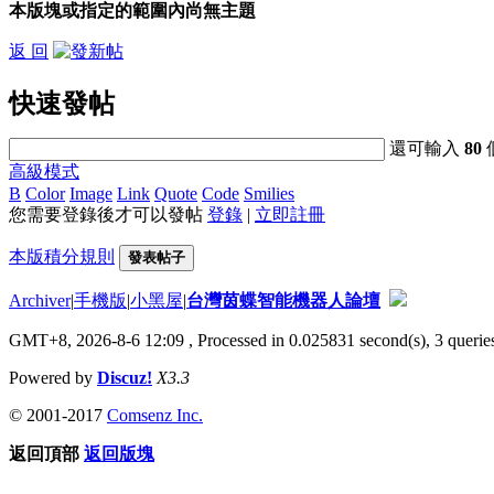
本版塊或指定的範圍內尚無主題
返 回
快速發帖
還可輸入
80
高級模式
B
Color
Image
Link
Quote
Code
Smilies
您需要登錄後才可以發帖
登錄
|
立即註冊
本版積分規則
發表帖子
Archiver
|
手機版
|
小黑屋
|
台灣茵蝶智能機器人論壇
GMT+8, 2026-8-6 12:09
, Processed in 0.025831 second(s), 3 queries
Powered by
Discuz!
X3.3
© 2001-2017
Comsenz Inc.
返回頂部
返回版塊